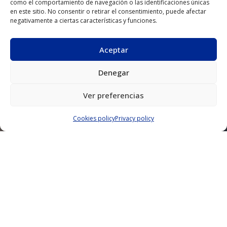
como el comportamiento de navegación o las identificaciones únicas
en este sitio. No consentir o retirar el consentimiento, puede afectar
negativamente a ciertas características y funciones.
Aceptar
La Poste du Louvre
Denegar
Paris, France
Ver preferencias
2021
Cookies policy
Privacy policy
Promoter
Poste Immo
Contractor