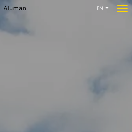
Aluman
EN