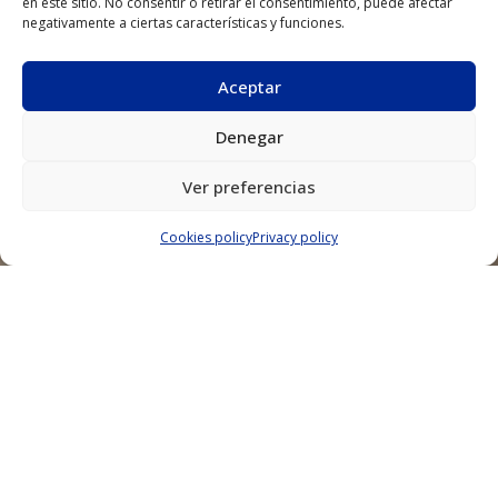
en este sitio. No consentir o retirar el consentimiento, puede afectar
negativamente a ciertas características y funciones.
Aceptar
The Madrid Edition
Denegar
Madrid, Spain
Ver preferencias
2022
Cookies policy
Privacy policy
Promoter
Archer Hotel Capital
Contractor
Dragados